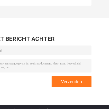
e Machine van
van 3000W
machine voor de
teurisatie
20000LPH voor
verwerking van ei-
Melk
vloeistof met
automatische
PLC
T BERICHT ACHTER