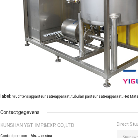
,
,
label:
vruchtensappasteurisatieapparaat
tubulair pasteurisatieapparaat
Het Mate
Contactgegevens
Direct Stu
KUNSHAN YGT IMP.&EXP. CO.,LTD
Contactpersoon:
Ms. Jessica