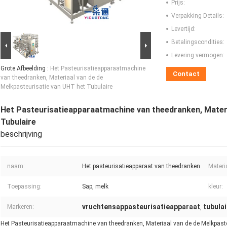
Prijs:
Verpakking Details:
Levertijd:
Betalingscondities:
Levering vermogen:
Grote Afbeelding :
Het Pasteurisatieapparaatmachine
Contact
van theedranken, Materiaal van de de
Melkpasteurisatie van UHT het Tubulaire
Het Pasteurisatieapparaatmachine van theedranken, Materi
Tubulaire
beschrijving
naam:
Het pasteurisatieapparaat van theedranken
Materi
Toepassing:
Sap, melk
kleur:
vruchtensappasteurisatieapparaat
tubula
Markeren:
,
Het Pasteurisatieapparaatmachine van theedranken, Materiaal van de de Melkpast