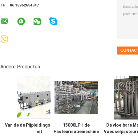
Tel.:
86 18962654847
Andere Producten
Van de de Pijpleidingsturbine van
15000LPH de
De vloeibare M
het
Pasteurisatiemachine
Voedselpasteuri