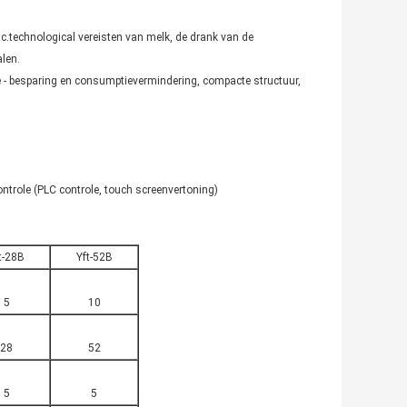
tc.technological vereisten van melk, de drank van de
alen.
e - besparing en consumptievermindering, compacte structuur,
ntrole (PLC controle, touch screenvertoning)
t-28B
Yft-52B
5
10
28
52
5
5