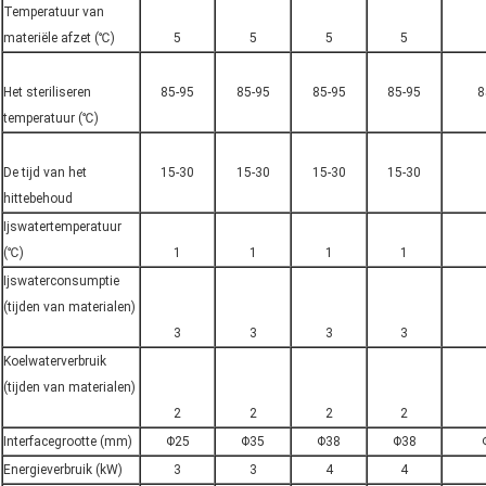
Temperatuur van
materiële afzet (℃)
5
5
5
5
Het steriliseren
85-95
85-95
85-95
85-95
8
temperatuur (℃)
De tijd van het
15-30
15-30
15-30
15-30
hittebehoud
Ijswatertemperatuur
(℃)
1
1
1
1
Ijswaterconsumptie
(tijden van materialen)
3
3
3
3
Koelwaterverbruik
(tijden van materialen)
2
2
2
2
Interfacegrootte (mm)
Φ25
Φ35
Φ38
Φ38
Energieverbruik (kW)
3
3
4
4