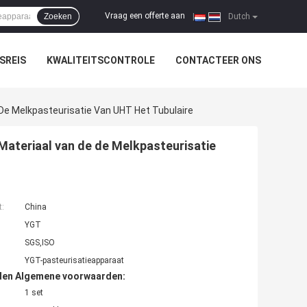
Vraag een offerte aan
Zoeken
|
Dutch
SREIS
KWALITEITSCONTROLE
CONTACTEER ONS
De Melkpasteurisatie Van UHT Het Tubulaire
ateriaal van de de Melkpasteurisatie
t:
China
YGT
SGS,ISO
YGT-pasteurisatieapparaat
den Algemene voorwaarden:
1 set