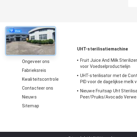
Over
UHT-sterilisatiemachine
Fruit Juice And Milk Steriliz
Ongeveer ons
voor Voedselproductielijn
Fabrieksreis
UHT-sterilisator met de Cont
Kwaliteitscontrole
PID voor de dagelijkse melk 
Contacteer ons
Nieuwe Fruitsap Uht Sterilis
Nieuws
Peer/Pruiks/Avocado Verwer
Professionele Op maat gem
Sitemap
voedsel- en drankmachines