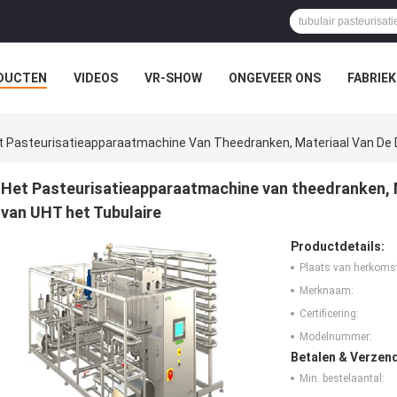
DUCTEN
VIDEOS
VR-SHOW
ONGEVEER ONS
FABRIEK
EVALLEN
t Pasteurisatieapparaatmachine Van Theedranken, Materiaal Van De 
Het Pasteurisatieapparaatmachine van theedranken, M
van UHT het Tubulaire
Productdetails:
Plaats van herkoms
Merknaam:
Certificering:
Modelnummer:
Betalen & Verzen
Min. bestelaantal: