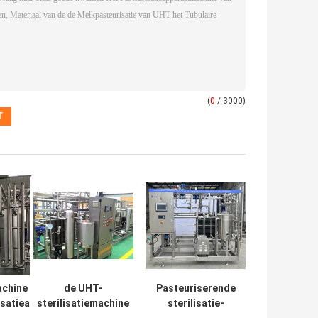
(
0
/ 3000)
achine van het
de UHT-
Pasteuriserende
satieapparaat,
sterilisatiemachine
sterilisatie-