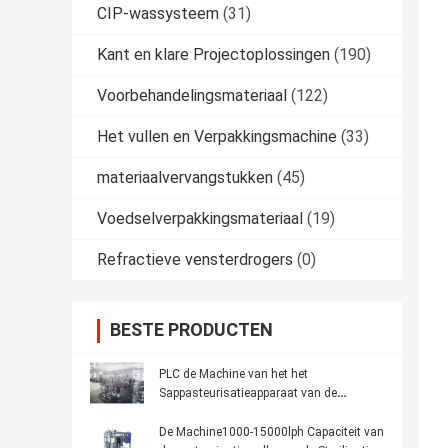
CIP-wassysteem
(31)
Kant en klare Projectoplossingen
(190)
Voorbehandelingsmateriaal
(122)
Het vullen en Verpakkingsmachine
(33)
materiaalvervangstukken
(45)
Voedselverpakkingsmateriaal
(19)
Refractieve vensterdrogers
(0)
BESTE PRODUCTEN
PLC de Machine van het het
Sappasteurisatieapparaat van de
Controlemango, de Tubulaire Machine
van de Melkpasteurisatie
De Machine1000-15000lph Capaciteit van