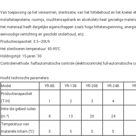
Van toepassing op het verwarmen, sterilisatie, van het hittebehoud en het koelen e
installatieproteïne, roomijs, vruchtensapdrank en alcoholetc.heat gevoelige materi
Het materiaal heeft dergelijke eigenschappen zoals hoge hitteterugwinning, energi
eenvoudige verrichting en geschikt onderhoud, enz.
Productiecapaciteit: 0.5~20t/h
Het steriliseren temperatuur: 85-95℃
Holdingstijd: 15-jaren '30
Controlemethode: halfautomatische controle (elektrocontrole).full-automatische co
Hoofd technische parameters
Model
Yft-8B
Yft-13B
Yft-20B
Yft-24B
Yf
Productiecapaciteit
(T/H)
1
2
3
4
Hitte die gebied ruilen
(m ³)
8
13
20
24
Temperatuur van
materiële inham (℃)
5
5
5
5