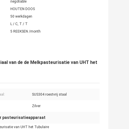
negotiable
HOUTEN DOOS
50 werkdagen
L / C, T / T
5 REEKSEN /month
aal van de de Melkpasteurisatie van UHT het
aal:
SUS304 roestvrij staal
Zilver
ir pasteurisatieapparaat
eurisatie van UHT het Tubulaire