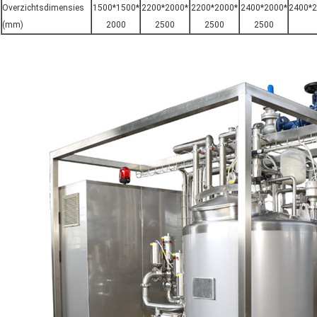
Overzichtsdimensies
1500*1500*
2200*2000*
2200*2000*
2400*2000*
2400*
(mm)
2000
2500
2500
2500