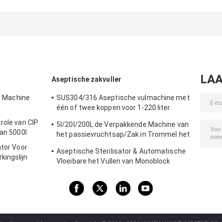
oorsprongspasteurisatieapparaat
van de roestvrij staal
de Automatisch
de UHT-sterilisatiemachine
Verse Melk
de Melkpas
50L/100L/220L
LAA
Aseptische zakvuller
er Machine
SUS304/316 Aseptische vulmachine met
één of twee koppen voor 1-220 liter
aseptische zak olie/yoghurt/sausvuller
role van CIP
5l/20l/200L de Verpakkende Machine van
met PLC
van 5000l
het passievruchtsap/Zak in Trommel het
Aseptische Vullen Machine
ator Voor
Aseptische Sterilisator & Automatische
kingslijn
Vloeibare het Vullen van Monoblock
aakte
Machine Gemakkelijk te installeren