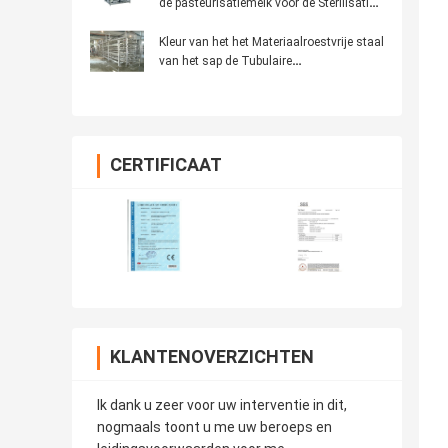
de pasteurisatiemelk voor de Sterilisatie
van de Melkpasteurisatie
Kleur van het het Materiaalroestvrije staal
van het sap de Tubulaire
Pasteurisatieapparaat met Touch
screenvertoning
CERTIFICAAT
KLANTENOVERZICHTEN
Ik dank u zeer voor uw interventie in dit,
nogmaals toont u me uw beroeps en