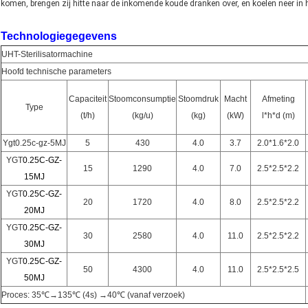
komen, brengen zij hitte naar de inkomende koude dranken over, en koelen neer in he
Technologiegegevens
UHT-Sterilisatormachine
Hoofd technische parameters
Capaciteit
Stoomconsumptie
Stoomdruk
Macht
Afmeting
Type
(t/h)
(kg/u)
(kg)
(kW)
l*h*d (m)
Ygt0.25c-gz-5MJ
5
430
4.0
3.7
2.0*1.6*2.0
YGT
0.25C-GZ-
15
1290
4.0
7.0
2.5*2.5*2.2
15MJ
YGT
0.25C-GZ-
20
1720
4.0
8.0
2.5*2.5*2.2
20MJ
YGT
0.25C-GZ-
30
2580
4.0
11.0
2.5*2.5*2.2
30MJ
YGT
0.25C-GZ-
50
4300
4.0
11.0
2.5*2.5*2.5
50MJ
Proces: 35℃→135℃ (4s) →40℃ (vanaf verzoek)