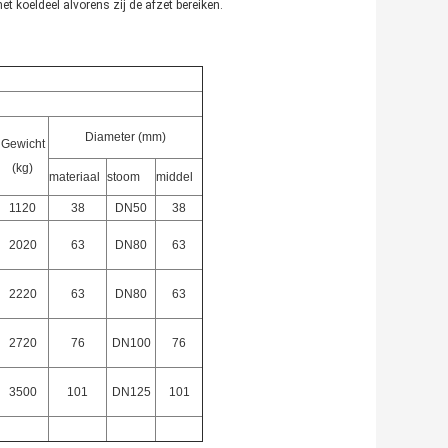
t koeldeel alvorens zij de afzet bereiken.
Diameter (mm)
Gewicht
(kg)
materiaal
stoom
middel
1120
38
DN50
38
2020
63
DN80
63
2220
63
DN80
63
2720
76
DN100
76
3500
101
DN125
101