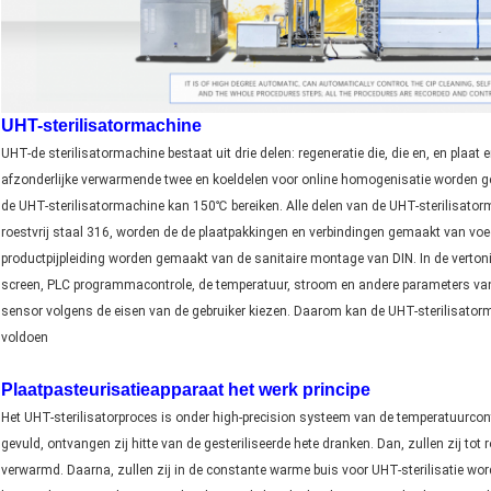
UHT-sterilisatormachine
UHT-de sterilisatormachine bestaat uit drie delen: regeneratie die, die en, en plaat 
afzonderlijke verwarmende twee en koeldelen voor online homogenisatie worden g
de UHT-sterilisatormachine kan 150℃ bereiken. Alle delen van de UHT-sterilisato
roestvrij staal 316, worden de de plaatpakkingen en verbindingen gemaakt van voe
productpijpleiding worden gemaakt van de sanitaire montage van DIN. In de verton
screen, PLC programmacontrole, de temperatuur, stroom en andere parameters van
sensor volgens de eisen van de gebruiker kiezen. Daarom kan de UHT-sterilisato
voldoen
Plaatpasteurisatieapparaat het werk principe
Het UHT-sterilisatorproces is onder high-precision systeem van de temperatuurc
gevuld, ontvangen zij hitte van de gesteriliseerde hete dranken. Dan, zullen zij t
verwarmd. Daarna, zullen zij in de constante warme buis voor UHT-sterilisatie wo