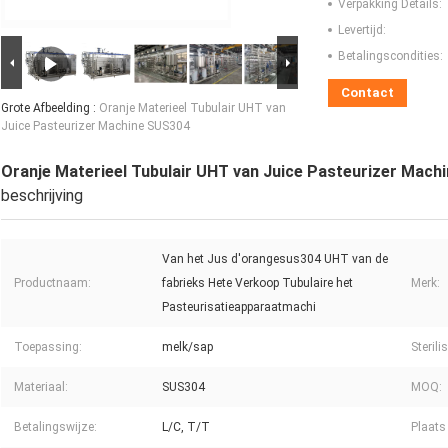
Verpakking Details:
Levertijd:
Betalingscondities:
Contact
Grote Afbeelding :
Oranje Materieel Tubulair UHT van
Juice Pasteurizer Machine SUS304
Oranje Materieel Tubulair UHT van Juice Pasteurizer Mac
beschrijving
Van het Jus d'orangesus304 UHT van de
Productnaam:
fabrieks Hete Verkoop Tubulaire het
Merk:
Pasteurisatieapparaatmachi
Toepassing:
melk/sap
Steril
Materiaal:
SUS304
MOQ:
Betalingswijze:
L/C, T/T
Plaats