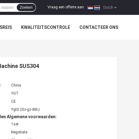
Vraag een offerte aan
Zoeken
|
Dutch
SREIS
KWALITEITSCONTROLE
CONTACTEER ONS
 Machine SUS304
t:
China
YGT
CE
Ygt0.25c-gz-8MJ
den Algemene voorwaarden:
1set
Negotiate