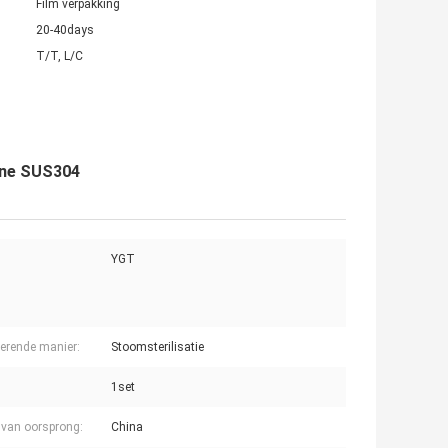
Film verpakking
20-40days
T/T, L/C
hine SUS304
YGT
iserende manier:
Stoomsterilisatie
1set
 van oorsprong:
China