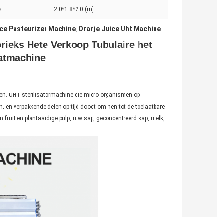
e:
2.0*1.8*2.0 (m)
ce Pasteurizer Machine
Oranje Juice Uht Machine
,
rieks Hete Verkoop Tubulaire het
aatmachine
bben. UHT-sterilisatormachine die micro-organismen op
, en verpakkende delen op tijd doodt om hen tot de toelaatbare
n fruit en plantaardige pulp, ruw sap, geconcentreerd sap, melk,