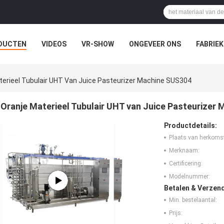
DUCTEN
VIDEOS
VR-SHOW
ONGEVEER ONS
FABRIEK
EVALLEN
terieel Tubulair UHT Van Juice Pasteurizer Machine SUS304
Oranje Materieel Tubulair UHT van Juice Pasteurizer
Productdetails:
Plaats van herkoms
Merknaam:
Certificering:
Modelnummer:
Betalen & Verzen
Min. bestelaantal:
Prijs: