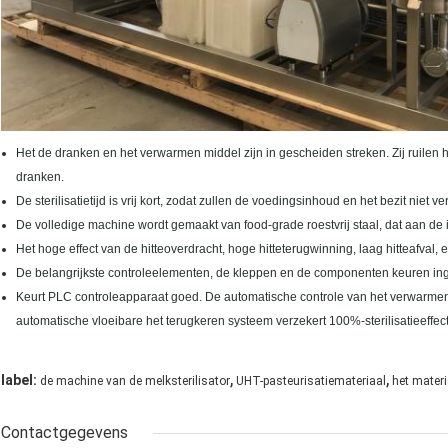
Het de dranken en het verwarmen middel zijn in gescheiden streken. Zij ruilen h
dranken.
De sterilisatietijd is vrij kort, zodat zullen de voedingsinhoud en het bezit niet v
De volledige machine wordt gemaakt van food-grade roestvrij staal, dat aan de
Het hoge effect van de hitteoverdracht, hoge hitteterugwinning, laag hitteafval
De belangrijkste controleelementen, de kleppen en de componenten keuren in
Keurt PLC controleapparaat goed. De automatische controle van het verwarme
automatische vloeibare het terugkeren systeem verzekert 100%-sterilisatieeffec
,
,
label:
de machine van de melksterilisator
UHT-pasteurisatiemateriaal
het materi
Contactgegevens