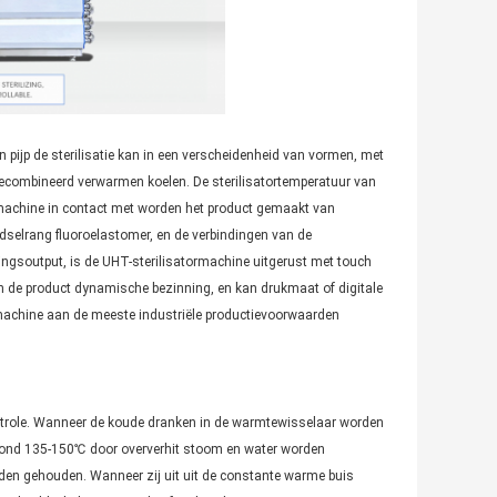
en pijp de sterilisatie kan in een verscheidenheid van vormen, met
ecombineerd verwarmen koelen. De sterilisatortemperatuur van
rmachine in contact met worden het product gemaakt van
dselrang fluoroelastomer, en de verbindingen van de
ingsoutput, is de UHT-sterilisatormachine uitgerust met touch
 de product dynamische bezinning, en kan drukmaat of digitale
rmachine aan de meeste industriële productievoorwaarden
ontrole. Wanneer de koude dranken in de warmtewisselaar worden
ot rond 135-150℃ door oververhit stoom en water worden
rden gehouden. Wanneer zij uit uit de constante warme buis