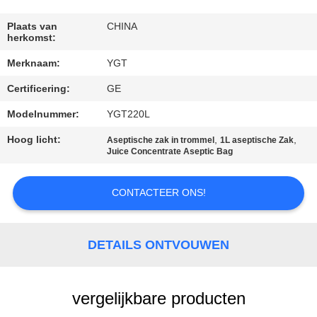
FABRIEKSREIS
Plaats van
CHINA
herkomst:
Merknaam:
YGT
KWALITEITSCONTROLE
Certificering:
GE
CONTACTEER
Modelnummer:
YGT220L
ONS
Hoog licht:
,
,
Aseptische zak in trommel
1L aseptische Zak
Juice Concentrate Aseptic Bag
NIEUWS
CONTACTEER ONS!
GEVALLEN
DETAILS ONTVOUWEN
SITEMAP
vergelijkbare producten