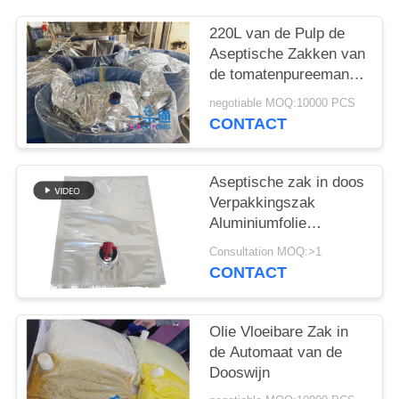
PRIVACY
POLICY
220L van de Pulp de
Aseptische Zakken van
de tomatenpureemango
Multilayer Hoge
negotiable MOQ:10000 PCS
Barrière
CONTACT
Aseptische zak in doos
Verpakkingszak
Aluminiumfolie
gelamineerd 3-25L
Consultation MOQ:>1
Warmte afdichting
CONTACT
Vochtdicht voor sap
Melk puree Sauce en
drank
Olie Vloeibare Zak in
de Automaat van de
Dooswijn