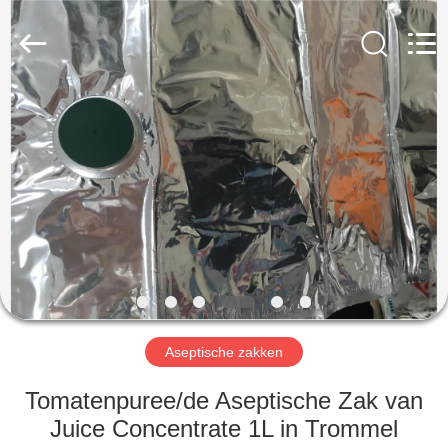
YGT
IMP.&EXP.
CO.,LTD.
All
Rights
Reserved.
Developed
by
HUIS
ECER
PRODUCTEN
VIDEOS
VR-
SHOW
Aseptische zakken
ONGEVEER
Tomatenpuree/de Aseptische Zak van
ONS
Juice Concentrate 1L in Trommel