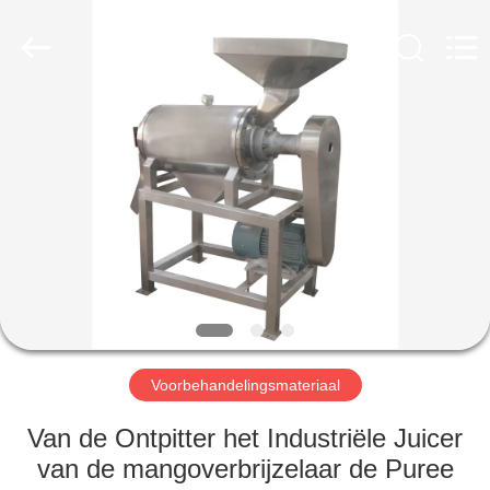
YGT
IMP.&EXP.
CO.,LTD.
All
Rights
Reserved.
Developed
by
HUIS
ECER
PRODUCTEN
VIDEOS
VR-
SHOW
Voorbehandelingsmateriaal
ONGEVEER
Van de Ontpitter het Industriële Juicer
ONS
van de mangoverbrijzelaar de Puree