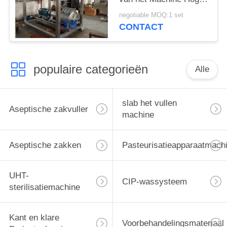
Sap voor
negotiable MOQ:1 set
Tomaten/Gember
CONTACT
populaire categorieën
Alle
slab het vullen
Aseptische zakvuller
machine
Aseptische zakken
Pasteurisatieapparaatmach
UHT-
CIP-wassysteem
sterilisatiemachine
Kant en klare
Voorbehandelingsmateriaal