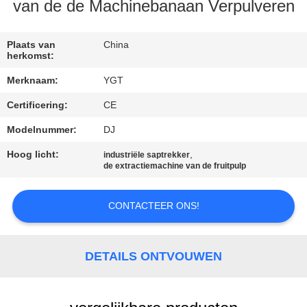
van de de Machinebanaan Verpulveren
FABRIEKSREIS
Plaats van
China
herkomst:
KWALITEITSCONTROLE
Merknaam:
YGT
Certificering:
CE
CONTACTEER
ONS
Modelnummer:
DJ
Hoog licht:
,
industriële saptrekker
de extractiemachine van de fruitpulp
NIEUWS
CONTACTEER ONS!
GEVALLEN
DETAILS ONTVOUWEN
SITEMAP