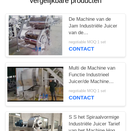
PRIVACY
vergelijkbare producten
POLICY
De Machine van de
Jam Industriële Juicer
van de
tomatensausaardbei/Apple-
negotiable MOQ:1 set
Verbrijzelaarsmachine
CONTACT
Multi de Machine van
Functie Industrieel
Juicer/de Machine
Horizontaal Vast Mes
negotiable MOQ:1 set
van het
CONTACT
Ananasschilmesje
S S het Spiraalvormige
Industriële Juicer Tarief
van het Machine Hoge