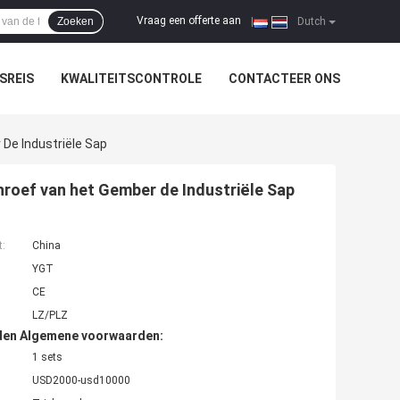
Vraag een offerte aan
Zoeken
|
Dutch
SREIS
KWALITEITSCONTROLE
CONTACTEER ONS
De Industriële Sap
roef van het Gember de Industriële Sap
t:
China
YGT
CE
LZ/PLZ
den Algemene voorwaarden:
1 sets
USD2000-usd10000