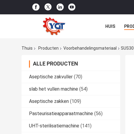
HUIS
PRO
NIEUWS
G
Thuis
Producten
Voorbehandelingsmateriaal
SUS304
ALLE PRODUCTEN
Aseptische zakvuller
(70)
slab het vullen machine
(54)
Aseptische zakken
(109)
Pasteurisatieapparaatmachine
(56)
UHT-sterilisatiemachine
(141)