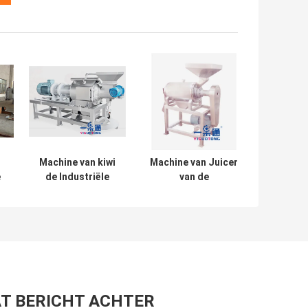
Machine van kiwi
Machine van Juicer
e
de Industriële
van de
er
Juicer voor
perenontpitter de
Fruitpulp,
Industriële, de
Mangosap die
Machinefabrikanten
Machine maken
van het Mangosap
r
T BERICHT ACHTER