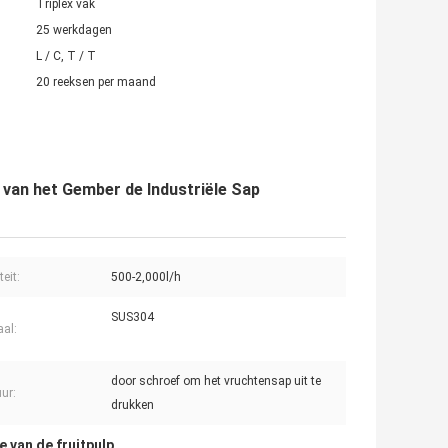
Triplex vak
25 werkdagen
L / C, T / T
20 reeksen per maand
van het Gember de Industriële Sap
eit:
500-2,000l/h
SUS304
aal:
door schroef om het vruchtensap uit te
uur:
drukken
 van de fruitpulp