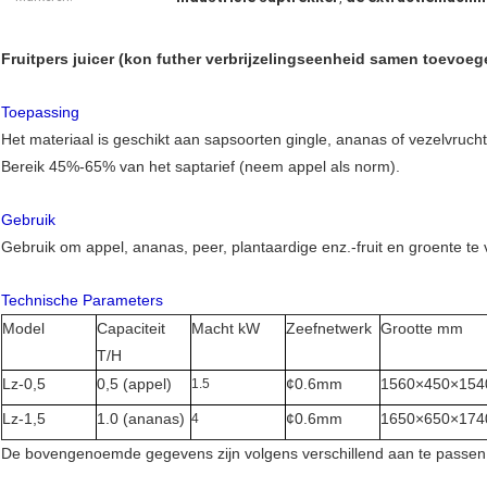
Fruitpers juicer (kon futher verbrijzelingseenheid samen toevoeg
Toepassing
Het materiaal is geschikt aan sapsoorten gingle, ananas of vezelvruch
Bereik 45%-65% van het saptarief (neem appel als norm).
Gebruik
Gebruik om appel, ananas, peer, plantaardige enz.-fruit en groente te 
Technische Parameters
Model
Capaciteit
Macht kW
Zeefnetwerk
Grootte mm
T/H
Lz-0,5
0,5 (appel)
¢0.6mm
1560×450×154
1.5
Lz-1,5
1.0 (ananas)
¢0.6mm
1650×650×174
4
De bovengenoemde gegevens zijn volgens verschillend aan te passen 