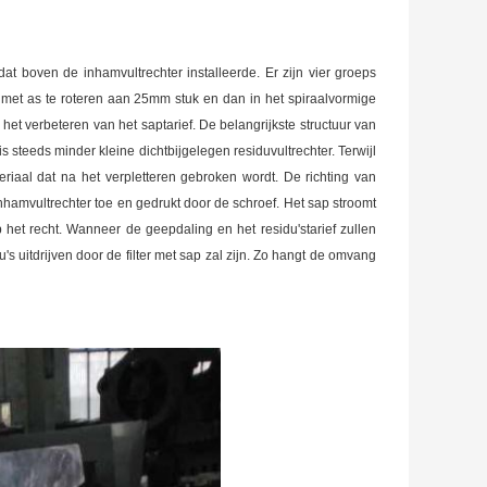
dat boven de inhamvultrechter installeerde. Er zijn vier groeps
 met as te roteren aan 25mm stuk en dan in het spiraalvormige
het verbeteren van het saptarief. De belangrijkste structuur van
s steeds minder kleine dichtbijgelegen residuvultrechter. Terwijl
riaal dat na het verpletteren gebroken wordt. De richting van
 inhamvultrechter toe en gedrukt door de schroef. Het sap stroomt
 het recht. Wanneer de geepdaling en het residu'starief zullen
s uitdrijven door de filter met sap zal zijn. Zo hangt de omvang