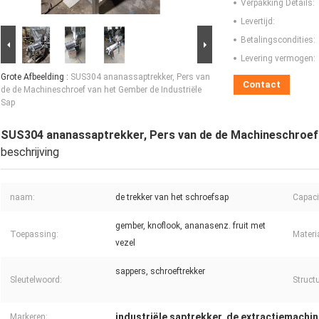
Verpakking Details:
Levertijd:
Betalingscondities:
Levering vermogen:
Grote Afbeelding :
SUS304 ananassaptrekker, Pers van
Contact
de de Machineschroef van het Gember de Industriële
Sap
SUS304 ananassaptrekker, Pers van de de Machineschroef 
beschrijving
naam:
de trekker van het schroefsap
Capacit
gember, knoflook, ananasenz. fruit met
Toepassing:
Materi
vezel
sappers, schroeftrekker
Sleutelwoord:
Struct
industriële saptrekker
de extractiemachine
Markeren:
,