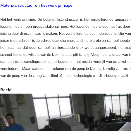
Materiaalstructuur en het werk principe
Het het werk principe: De belangrijkste structuur is het verpletterende apparaat 
lopend mes en één groeps stationair mes. Het lopende mes sneed het fruit door
juicing deel direct om sap te maken. Het verpletterende deel neemt de functie van 
juicer is de schroef, is de schroefdiameter more and more grote en schroefhoogte i
het materiaal dat door schroef, als bestaande druk wordt aangespoord, het mate
schroef is met de wijzers van de klok mee als pijlrichting. Voeg het materiaal van
dan aan de inzamelingstank bij de bodem en het residu verdrijft van de afzet op
verminderen. Maar wanneer het volume van de geep te klein is, korrelig van residu'
van de geep van de vraag van cliënt af die op technologie wordt schoongemaakt.
Beeld