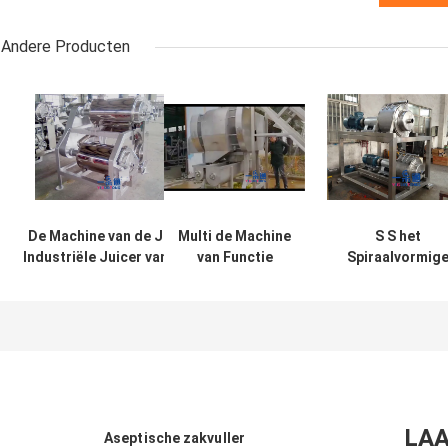
Andere Producten
De Machine van de Jam
Multi de Machine
S S het
Industriële Juicer van de
van Functie
Spiraalvormig
tomatensausaardbei/Apple-
Industrieel
Industriële Juic
Verbrijzelaarsmachine
Juicer/de
Tarief van het
Machine
Machine Hoge
Horizontaal Vast
Sap voor
Mes van het
Tomaten/Gembe
Ananasschilmesje
LAA
Aseptische zakvuller