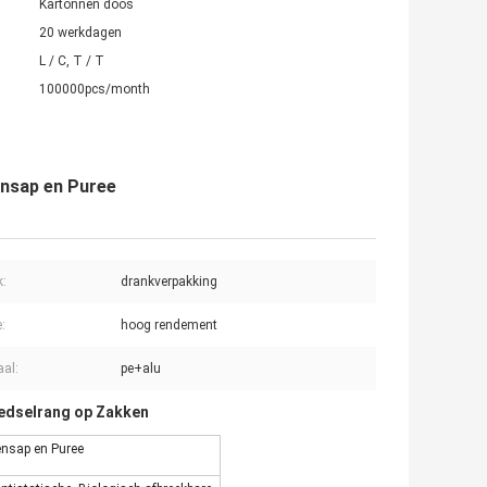
Kartonnen doos
20 werkdagen
L / C, T / T
100000pcs/month
ensap en Puree
k:
drankverpakking
:
hoog rendement
aal:
pe+alu
oedselrang op Zakken
ensap en Puree