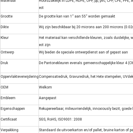
Materiaal
Hoofdzakelijk in LDPE, HDPE, OPP, pp, pvc, CPP, CPE, PPE, 
ect
Grootte
De grootte kan van 1“ aan 55“ worden gemaakt
Dikte
Wij zijn beschikbaar bij 20 microns aan 200 microns (0.
Kleur
Het materiaal kan verschillende kleuren, zoals duidelijke, w
ect zijn
Ontwerp
Wij bieden de speciale ontwerpdienst aan of gepast aan
Druk
De Pantonekleuren evenals gemeenschappelijke kleur 4 (CM
Oppervlakteverwijdering
Compensatiedruk, Gravuredruk, het Hete stempelen, UVdek
OEM
Welkom
Embleem
Aangepast
Eigenschappen
Rekupereerbaar, milieuvriendelijk, innoxiously bezit, goed
Certificaat
SGS, RoHS, ISO9001: 2008
Verpakking
Standaard de uitvoerkarton en/of pallet, bruine karton of p