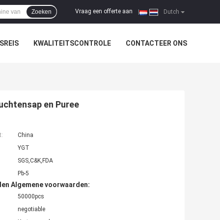
Vraag een offerte aan
Zoeken
|
Dutch
SREIS
KWALITEITSCONTROLE
CONTACTEER ONS
ruchtensap en Puree
t:
China
YGT
SGS,C&K,FDA
Pb-5
den Algemene voorwaarden:
50000pcs
negotiable