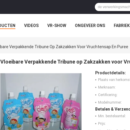
DUCTEN
VIDEOS
VR-SHOW
ONGEVEER ONS
FABRIEK
EVALLEN
ibare Verpakkende Tribune Op Zakzakken Voor Vruchtensap En Puree
Vloeibare Verpakkende Tribune op Zakzakken voor V
Productdetails:
Plaats van herkoms
Merknaam:
Certificering:
Modelnummer:
Betalen & Verzen
Min. bestelaantal:
Prijs: