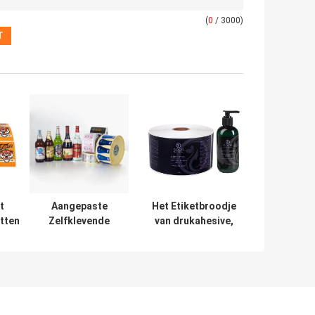
(
0
/ 3000)
t
Aangepaste
Het Etiketbroodje
tten
Zelfklevende
van drukahesive,
Verpakkende de
de Broodjes van
 voor
Stickeretiketten
de Douanesticker
r
die van het
met Ce/ISO
chine
Embleembroodje
Verklaard
voor Flessen
drukken