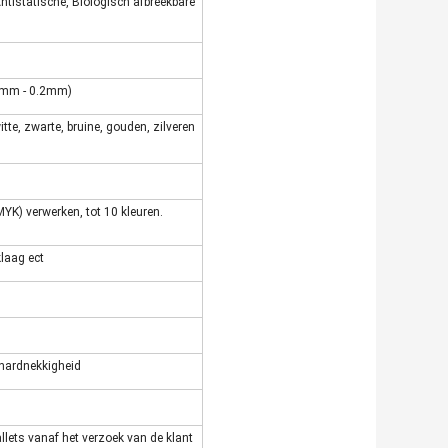
Antistatische, Biologisch afbreekbare
02mm - 0.2mm)
itte, zwarte, bruine, gouden, zilveren
YK) verwerken, tot 10 kleuren.
laag ect
e hardnekkigheid
allets vanaf het verzoek van de klant