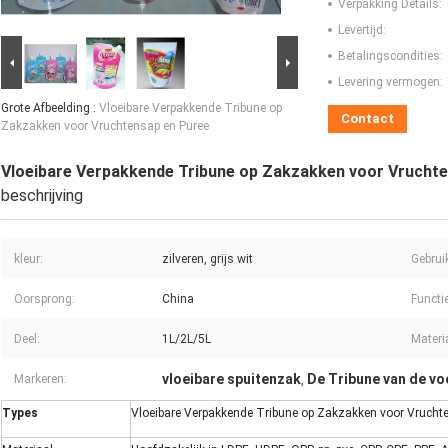
Verpakking Details:
Levertijd:
Betalingscondities:
Levering vermogen:
Grote Afbeelding :
Vloeibare Verpakkende Tribune op
Contact
Zakzakken voor Vruchtensap en Puree
Vloeibare Verpakkende Tribune op Zakzakken voor Vrucht
beschrijving
kleur:
zilveren, grijs wit
Gebrui
Oorsprong:
China
Functie
Deel:
1L/2L/5L
Materi
vloeibare spuitenzak
De Tribune van de v
Markeren:
,
Types
Vloeibare Verpakkende Tribune op Zakzakken voor Vrucht