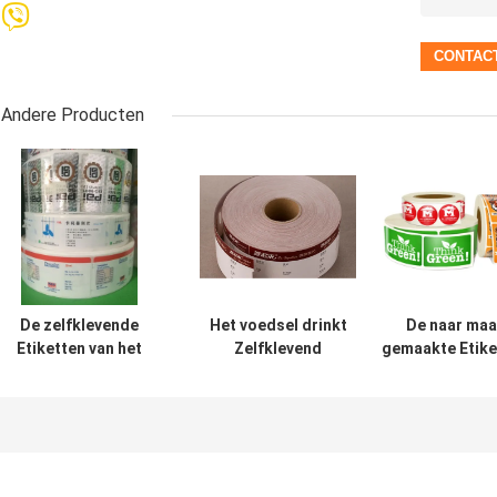
Andere Producten
De zelfklevende
Het voedsel drinkt
De naar maa
Etiketten van het
Zelfklevend
gemaakte Etike
de
Etikettenbroodje voor
van de
Douanebroodje
Volledige
Broodjessticker
van de de
Automatische
Druksticke
Industriedruk
Etiketteringsmachines
Etiketteringsma
voor 76mm
Binnendiameter