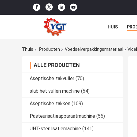
HUIS
PRO
NIEUWS
G
Thuis
Producten
Voedselverpakkingsmateriaal
Vloe
ALLE PRODUCTEN
Aseptische zakvuller
(70)
slab het vullen machine
(54)
Aseptische zakken
(109)
Pasteurisatieapparaatmachine
(56)
UHT-sterilisatiemachine
(141)