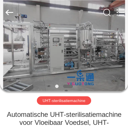
YGT
IMP.&EXP.
CO.,LTD.
All
Rights
Reserved.
Developed
by
HUIS
ECER
PRODUCTEN
VIDEOS
VR-
SHOW
UHT-sterilisatiemachine
ONGEVEER
Automatische UHT-sterilisatiemachine
ONS
voor Vloeibaar Voedsel, UHT-