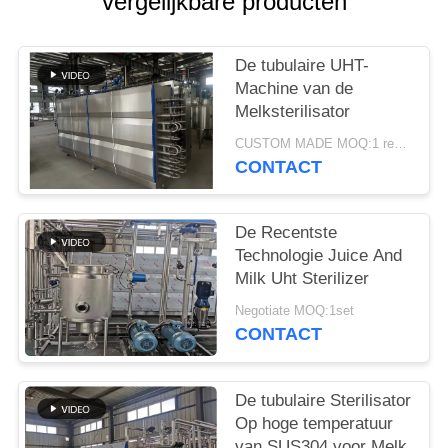
PRIVACY
vergelijkbare producten
POLICY
De tubulaire UHT-
Machine van de
Melksterilisator
CUSTOM MADE MOQ:1 reeksen
CONTACT
De Recentste
Technologie Juice And
Milk Uht Sterilizer
Negotiate MOQ:1set
CONTACT
De tubulaire Sterilisator
Op hoge temperatuur
van SUS304 voor Melk