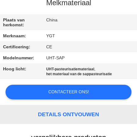
Melkmateriaal
FABRIEKSREIS
Plaats van
China
herkomst:
KWALITEITSCONTROLE
Merknaam:
YGT
Certificering:
CE
CONTACTEER
ONS
Modelnummer:
UHT-SAP
Hoog licht:
,
UHT-pasteurisatiemateriaal
het materiaal van de sappasteurisatie
NIEUWS
CONTACTEER ONS!
GEVALLEN
DETAILS ONTVOUWEN
SITEMAP