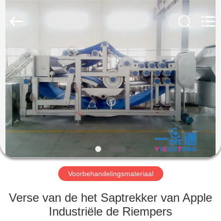
YGT
IMP.&EXP.
CO.,LTD.
All
Rights
Reserved.
Developed
by
HUIS
ECER
PRODUCTEN
VIDEOS
VR-
SHOW
Voorbehandelingsmateriaal
ONGEVEER
Verse van de het Saptrekker van Apple
ONS
Industriële de Riempers