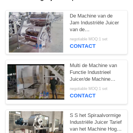
PRIVACY
POLICY
De Machine van de
Jam Industriële Juicer
van de
tomatensausaardbei/Apple-
negotiable MOQ:1 set
Verbrijzelaarsmachine
CONTACT
Multi de Machine van
Functie Industrieel
Juicer/de Machine
Horizontaal Vast Mes
negotiable MOQ:1 set
van het
CONTACT
Ananasschilmesje
S S het Spiraalvormige
Industriële Juicer Tarief
van het Machine Hoge