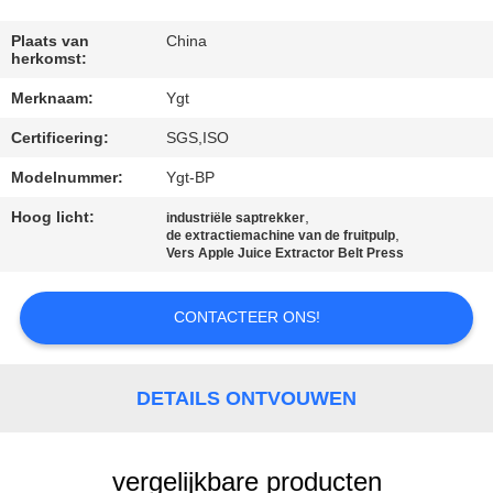
FABRIEKSREIS
Plaats van
China
herkomst:
Merknaam:
Ygt
KWALITEITSCONTROLE
Certificering:
SGS,ISO
CONTACTEER
Modelnummer:
Ygt-BP
ONS
Hoog licht:
,
industriële saptrekker
,
de extractiemachine van de fruitpulp
Vers Apple Juice Extractor Belt Press
NIEUWS
CONTACTEER ONS!
GEVALLEN
DETAILS ONTVOUWEN
SITEMAP
vergelijkbare producten