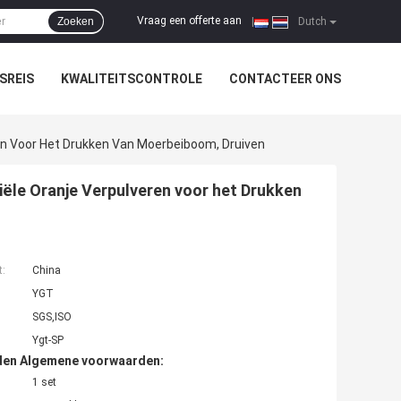
Vraag een offerte aan
Zoeken
|
Dutch
SREIS
KWALITEITSCONTROLE
CONTACTEER ONS
en Voor Het Drukken Van Moerbeiboom, Druiven
iële Oranje Verpulveren voor het Drukken
t:
China
YGT
SGS,ISO
Ygt-SP
den Algemene voorwaarden:
1 set