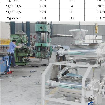
Ygt-SP-1,5
1500
4
1300*
Ygt-SP-2,5
2500
11
1530*
Ygt-SP-5
5000
30
2530*