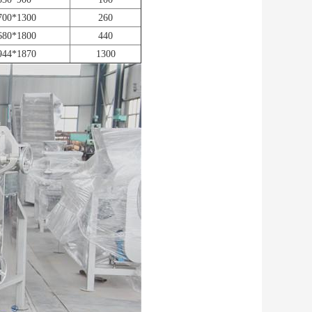
700*1300
260
680*1800
440
944*1870
1300