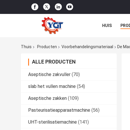
HUIS
PRO
NIEUWS
G
Thuis
Producten
Voorbehandelingsmateriaal
De Mac
ALLE PRODUCTEN
Aseptische zakvuller
(70)
slab het vullen machine
(54)
Aseptische zakken
(109)
Pasteurisatieapparaatmachine
(56)
UHT-sterilisatiemachine
(141)