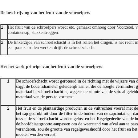
De beschrijving van het fruit van de schroefpers
1
Het fruit van de schroefpers wordt etc. gemaakt omhoog door Voorzetel, vul
containersap, slakkentroggen.
2
De linkerzijde van schroefschacht is in het rollen het dragen, is het recht
een paar katrollen werken drijft de schroefschacht.
Het het werk principe van het fruit van de schroefpers
1
De schroefschacht wordt geroteerd in de richting met de wijzers van d
stijgt de bodemdiameter geleidelijk aan en die de hoogte vermindert g
materiaal in schroefschacht is, wegens de ruimte van de spiraal gelei
materiaal van de pers te vormen.
2
Het fruit en de plantaardige producten in de vultrechter vooraf met 
het sap gedrukt uit door de filter in de bodem van de sapcontainer, da
tussen de schroefschacht worden gelost en het Kegelgedeelte van de h
de hoofdhiaatgrootte aanpassen om de weerstand van afval aan te passe
veranderen, zou de grootte van regelgevershoofd door het fruit en he
moeten worden vereist.