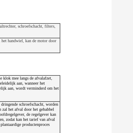
trechter, schroefschacht, filters,
 in het handwiel, kan de motor door
e klok mee langs de afvalafzet,
eleidelijk aan, wanneer het
delijk aan, wordt verminderd om het
de dringende schroefschacht, worden
n zal het afval door het gebabbel
oofdregelgever, de regelgever kan
n, zodat kan het tarief van afval
t plantaardige productenproces