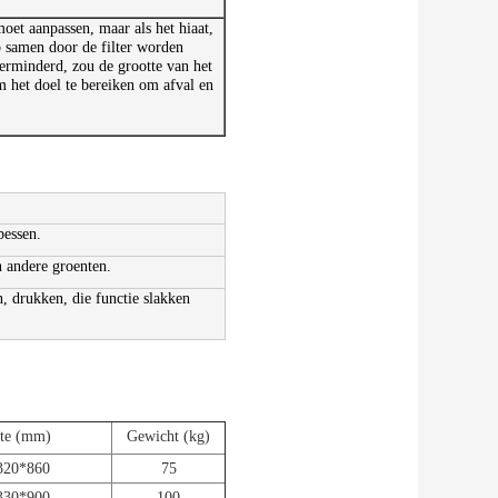
oet aanpassen, maar als het hiaat,
ap samen door de filter worden
verminderd, zou de grootte van het
m het doel te bereiken om afval en
bessen.
n andere groenten.
en, drukken, die functie slakken
te (mm)
Gewicht (kg)
320*860
75
330*900
100