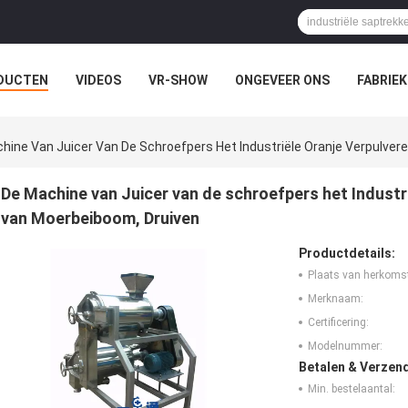
DUCTEN
VIDEOS
VR-SHOW
ONGEVEER ONS
FABRIEK
EVALLEN
hine Van Juicer Van De Schroefpers Het Industriële Oranje Verpulver
De Machine van Juicer van de schroefpers het Industr
van Moerbeiboom, Druiven
Productdetails:
Plaats van herkoms
Merknaam:
Certificering:
Modelnummer:
Betalen & Verzen
Min. bestelaantal: