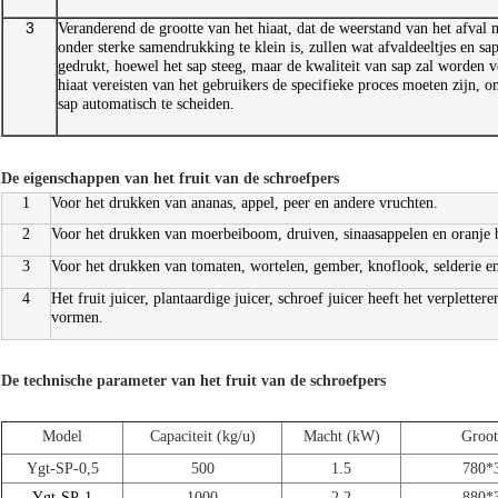
3
Veranderend de grootte van het hiaat, dat de weerstand van het afval m
onder sterke samendrukking te klein is, zullen wat afvaldeeltjes en s
gedrukt, hoewel het sap steeg, maar de kwaliteit van sap zal worden 
hiaat vereisten van het gebruikers de specifieke proces moeten zijn, o
sap automatisch te scheiden.
De eigenschappen van het fruit van de schroefpers
1
Voor het drukken van ananas, appel, peer en andere vruchten.
2
Voor het drukken van moerbeiboom, druiven, sinaasappelen en oranje 
3
Voor het drukken van tomaten, wortelen, gember, knoflook, selderie e
4
Het fruit juicer, plantaardige juicer, schroef juicer heeft het verpletter
vormen.
De technische parameter van het fruit van de schroefpers
Model
Capaciteit (kg/u)
Macht (kW)
Groot
Ygt-SP-0,5
500
1.5
780*
Ygt-SP-1
1000
2.2
880*