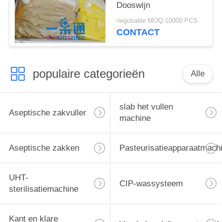
Dooswijn
negotiable MOQ:10000 PCS
CONTACT
populaire categorieën
Alle
slab het vullen
Aseptische zakvuller
machine
Aseptische zakken
Pasteurisatieapparaatmach
UHT-
CIP-wassysteem
sterilisatiemachine
Kant en klare