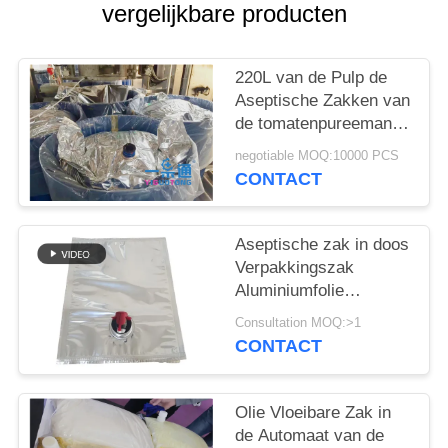
PRIVACY
vergelijkbare producten
POLICY
220L van de Pulp de
Aseptische Zakken van
de tomatenpureemango
Multilayer Hoge
negotiable MOQ:10000 PCS
Barrière
CONTACT
Aseptische zak in doos
Verpakkingszak
Aluminiumfolie
gelamineerd 3-25L
Consultation MOQ:>1
Warmte afdichting
CONTACT
Vochtdicht voor sap
Melk puree Sauce en
drank
Olie Vloeibare Zak in
de Automaat van de