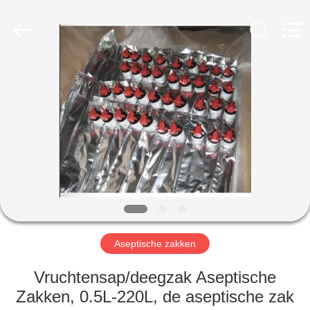
IMP.&EXP.
CO.,LTD.
All
Rights
Reserved.
Developed
by
ECER
HUIS
PRODUCTEN
VIDEOS
VR-
SHOW
Aseptische zakken
ONGEVEER
Vruchtensap/deegzak Aseptische
ONS
Zakken, 0.5L-220L, de aseptische zak