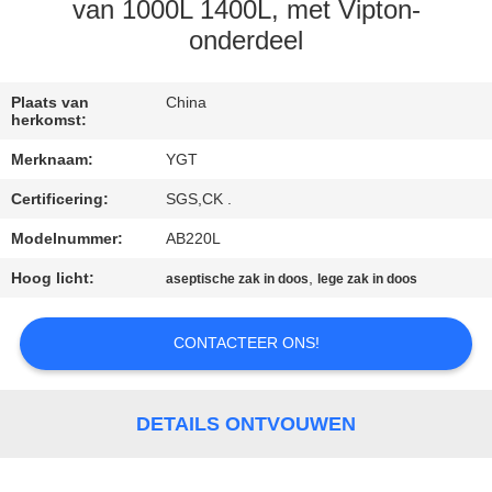
van 1000L 1400L, met Vipton-
FABRIEKSREIS
onderdeel
KWALITEITSCONTROLE
Plaats van
China
herkomst:
Merknaam:
YGT
CONTACTEER
Certificering:
SGS,CK .
ONS
Modelnummer:
AB220L
NIEUWS
Hoog licht:
,
aseptische zak in doos
lege zak in doos
CONTACTEER ONS!
GEVALLEN
SITEMAP
DETAILS ONTVOUWEN