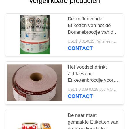
PRIVACY
vergelijkbare producten
POLICY
De zelfklevende
Etiketten van het de
Douanebroodje van de
de Industriedruk voor
USD$ 0.01-0.15 Per sheet MOQ:20.000 bladen 5 broodjes /100 ㎡
76mm Binnendiameter
CONTACT
Het voedsel drinkt
Zelfklevend
Etikettenbroodje voor
Volledige Automatische
USD$ 0.009-0.015 pcs MOQ:50000
Etiketteringsmachines
CONTACT
De naar maat
gemaakte Etiketten van
de Broodjessticker