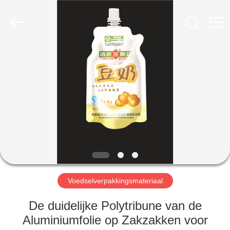
YGT
IMP.&EXP.
CO.,LTD.
All
Rights
Reserved.
Developed
by
HUIS
ECER
PRODUCTEN
VIDEOS
VR-
SHOW
Voedselverpakkingsmateriaal
ONGEVEER
De duidelijke Polytribune van de
ONS
Aluminiumfolie op Zakzakken voor