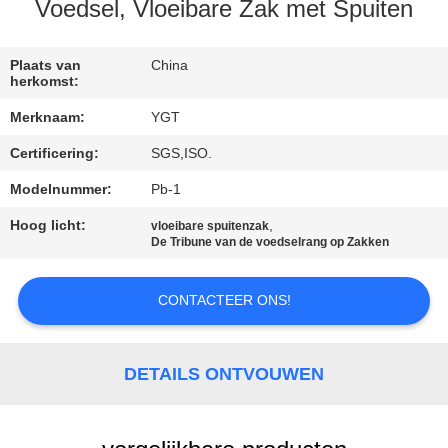
Voedsel, Vloeibare Zak met Spuiten
FABRIEKSREIS
Plaats van
China
herkomst:
KWALITEITSCONTROLE
Merknaam:
YGT
Certificering:
SGS,ISO.
CONTACTEER
ONS
Modelnummer:
Pb-1
Hoog licht:
,
vloeibare spuitenzak
De Tribune van de voedselrang op Zakken
NIEUWS
CONTACTEER ONS!
GEVALLEN
DETAILS ONTVOUWEN
SITEMAP