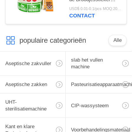
voor Druksticker
USD$ 0.01-0.1/pcs MOQ:20000pcs
Etiketteringsmachine
CONTACT
populaire categorieën
Alle
slab het vullen
Aseptische zakvuller
machine
Aseptische zakken
Pasteurisatieapparaatmach
UHT-
CIP-wassysteem
sterilisatiemachine
Kant en klare
Voorbehandelingsmateriaal