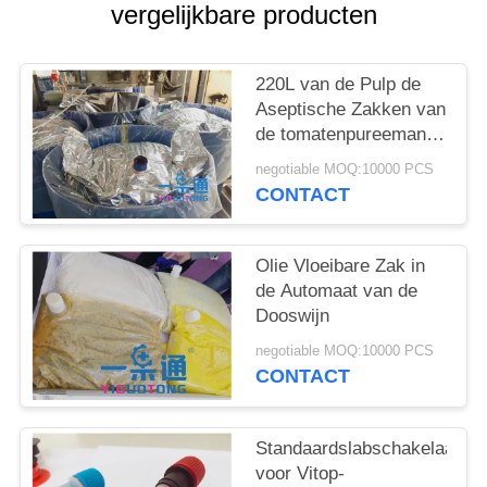
PRIVACY
vergelijkbare producten
POLICY
220L van de Pulp de
Aseptische Zakken van
de tomatenpureemango
Multilayer Hoge
negotiable MOQ:10000 PCS
Barrière
CONTACT
Olie Vloeibare Zak in
de Automaat van de
Dooswijn
negotiable MOQ:10000 PCS
CONTACT
Standaardslabschakelaar
voor Vitop-